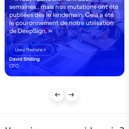
semaines… mais nos mutations ont été
publiées dès le lendemain. Cela a été
le couronnement de notre utilisation
de DeepSign. »
Lisez l’histoire
David Shilling
CFO