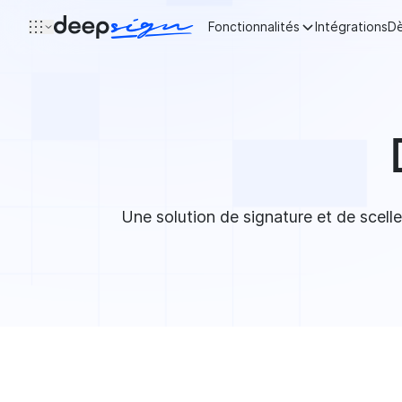
Aller au contenu
Fonctionnalités
Intégrations
Dè
Une solution de signature et de scell