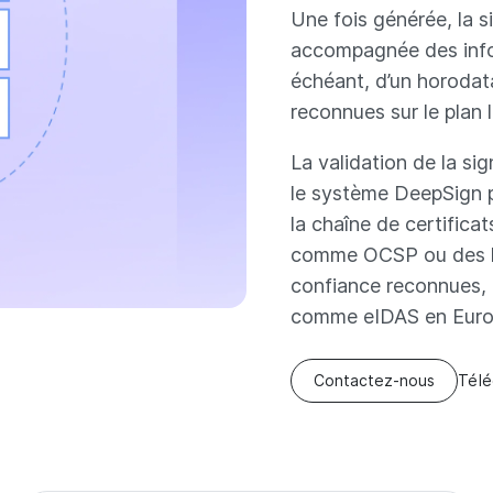
Une fois générée, la 
accompagnée des inform
échéant, d’un horodat
reconnues sur le plan 
La validation de la si
le système DeepSign p
la chaîne de certifica
comme OCSP ou des lis
confiance reconnues, t
comme eIDAS en Europ
Contactez-nous
Télé