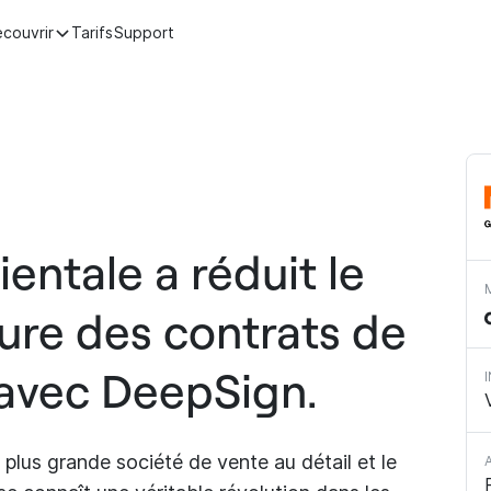
couvrir
Tarifs
Support
entale a réduit le
ure des contrats de
 avec DeepSign.
 plus grande société de vente au détail et le