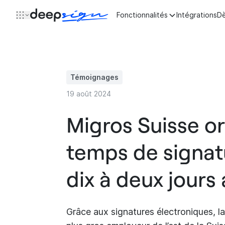
Aller au contenu
Fonctionnalités
Intégrations
Dè
Témoignages
19 août 2024
Migros Suisse ori
temps de signat
dix à deux jours
Grâce aux signatures électroniques, la