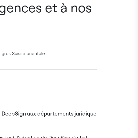
igences et à nos
igros Suisse orientale
ues DeepSign aux départements juridique
s tard, l’adoption de DeepSign n’a fait