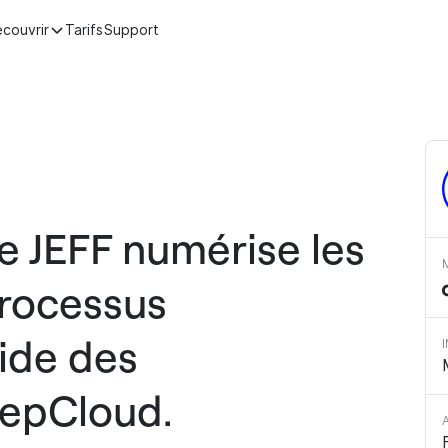
couvrir
Tarifs
Support
e JEFF numérise les
processus
ide des
eepCloud.