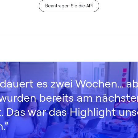
Beantragen Sie die API
l dauert es zwei Wochen… a
wurden bereits am nächst
t. Das war das Highlight un
.“