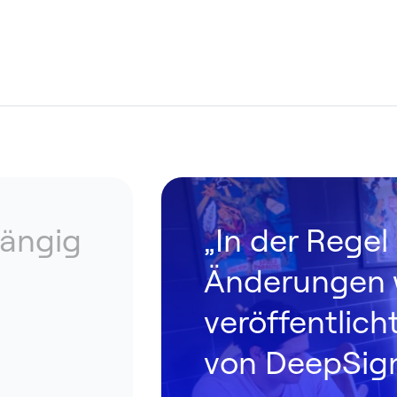
hängig
„In der Rege
Änderungen 
“
veröffentlich
von DeepSign