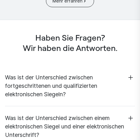
Mehr erfahren
Haben Sie Fragen?
Wir haben die Antworten.
Was ist der Unterschied zwischen
fortgeschrittenen und qualifizierten
elektronischen Siegeln?
Die Begriffe qualifizierte (oder regulierte) elektronische
Siegel und fortgeschrittene elektronische Siegel gehen
Was ist der Unterschied zwischen einem
aus der eIDAS-Verordnung der Europäischen Union und
elektronischen Siegel und einer elektronischen
dem Schweizer ZertES-Gesetz hervor. Beide Gesetze
Unterschrift?
standardisieren die elektronische Identifizierung und