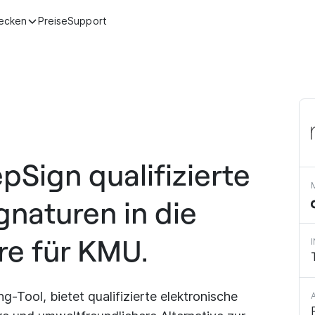
ecken
Preise
Support
pSign qualifizierte
gnaturen in die
re für KMU.
Tool, bietet qualifizierte elektronische