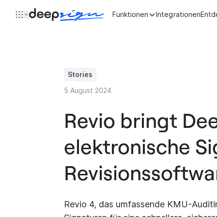
Zum Inhalt springen
Funktionen
Integrationen
Entd
Stories
5 August 2024
Revio bringt Dee
elektronische Si
Revisionssoftwa
Revio 4, das umfassende KMU-Auditing-