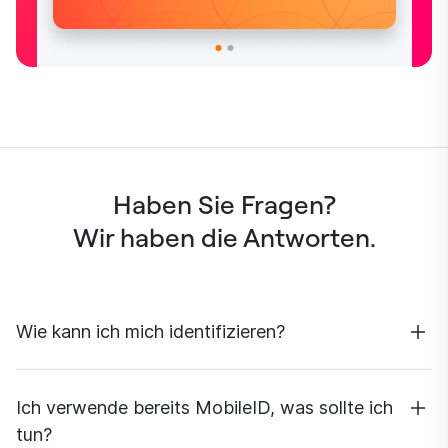
Haben Sie Fragen?
Wir haben die Antworten.
Wie kann ich mich identifizieren?
DeepSign nutzt unsere eigene DeepID-App, mit der Sie
sich von überall aus in wenigen Minuten identifizieren
Ich verwende bereits MobileID, was sollte ich
können.
Die DeepID-App ist
tun?