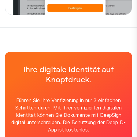
Ihre digitale Identität auf
Knopfdruck.
Führen Sie Ihre Verifizierung in nur 3 einfachen
Schritten durch. Mit Ihrer verifizierten digitalen
Identität können Sie Dokumente mit DeepSign
digital unterschreiben. Die Benutzung der DeepID-
App ist kostenlos.