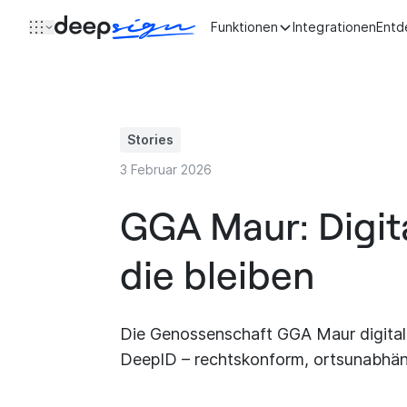
Zum Inhalt springen
Funktionen
Integrationen
Entd
Stories
3 Februar 2026
GGA Maur: Digita
die bleiben
Die Genossenschaft GGA Maur digitalis
DeepID – rechtskonform, ortsunabhäng