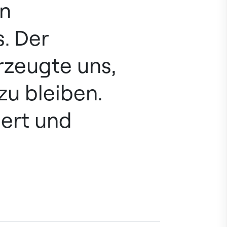
en
. Der
rzeugte uns,
zu bleiben.
iert und