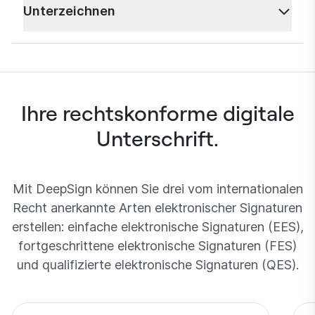
Ferne in drei einfachen Schritten. DeepID
Unterzeichnen
funktioniert sowohl mit Reisepässen als auch mit
Sie überwachen in Echtzeit den
Identitätskarten und die Nutzung ist kostenlos.
Unterzeichnungsprozess und senden Ihren
Wenn Sie bereits eine mobile ID von einem
Mitunterzeichnern automatische Erinnerungen.
Drittanbieter haben, können Sie diese mit
Lassen Sie das Dokument mit der von Ihnen
DeepSign benutzen.
Ihre rechtskonforme digitale
benötigten eSignatur-Art unterzeichnen (einfache,
fortgeschrittene oder qualifizierte elektronische
Unterschrift.
Signatur).
Mit DeepSign können Sie drei vom internationalen
Recht anerkannte Arten elektronischer Signaturen
erstellen: einfache elektronische Signaturen (EES),
fortgeschrittene elektronische Signaturen (FES)
und qualifizierte elektronische Signaturen (QES).