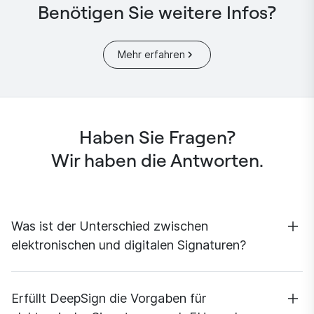
Benötigen Sie weitere Infos?
Mehr erfahren
Haben Sie Fragen?
Wir haben die Antworten.
Was ist der Unterschied zwischen
elektronischen und digitalen Signaturen?
Kurz gesagt: Eine
digitale Signatur
ist eine Art der
elektronischen Unterschrift. Sie erfüllt bestimmte
Erfüllt DeepSign die Vorgaben für
Sicherheitskriterien, die gesetzlich festgelegt sind.